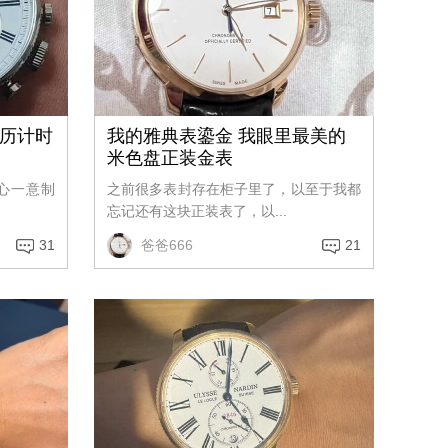
年历计时
我的雅典表鎏金 我眼里最美的
米色盘正装金表
心一意制
之前很多表封存在柜子里了，以至于我都
忘记还有这块正装表了，以...
31
爸爸666
21