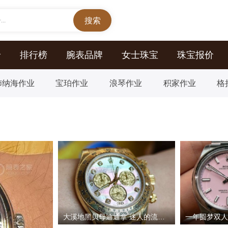
..
价
排行榜
腕表品牌
女士珠宝
珠宝报价
沛纳海作业
宝珀作业
浪琴作业
积家作业
格
大溪地黑贝母迪通拿 迷人的流光幻彩盘