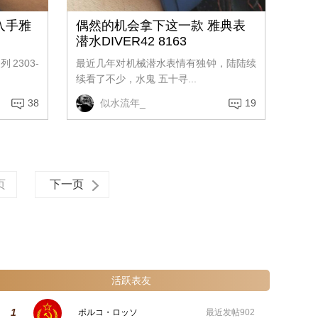
入手雅
偶然的机会拿下这一款 雅典表
潜水DIVER42 8163
303-
最近几年对机械潜水表情有独钟，陆陆续
续看了不少，水鬼 五十寻...
38
似水流年_
19
页
下一页
活跃表友
1
ポルコ・ロッソ
最近发帖
902