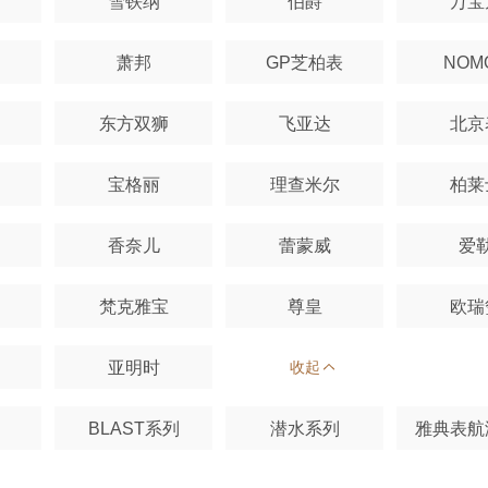
雪铁纳
伯爵
万宝
萧邦
GP芝柏表
NOM
东方双狮
飞亚达
北京
宝格丽
理查米尔
柏莱
香奈儿
蕾蒙威
爱
梵克雅宝
尊皇
欧瑞
亚明时
收起
BLAST系列
潜水系列
雅典表航