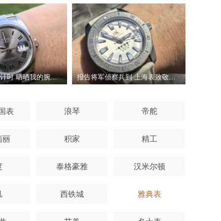
腕间时光不止计时 晒晒我的腕表收藏
报告将军侦察兵到 上海表致敬将军
万国表
浪琴
帝舵
翡丽
积家
精工
度
泰格豪雅
汉米尔顿
玑
西铁城
雅典表