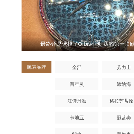
最终还是选择了Orbis小熊 我的第一块
腕表品牌
全部
劳力士
百年灵
沛纳海
江诗丹顿
格拉苏蒂原
卡地亚
冠蓝狮