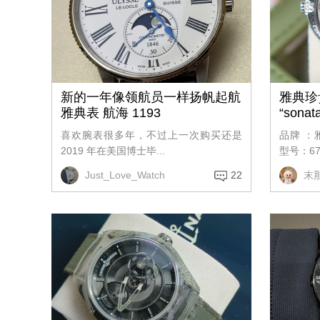
新的一年像领航员一样扬帆起航
雅典珍
雅典表 航海 1193
“sona
喜欢腕表很多年，不过上一次购买还是
品牌 ：
2019 年在美国博士毕...
型号：670-
Just_Love_Watch
22
末