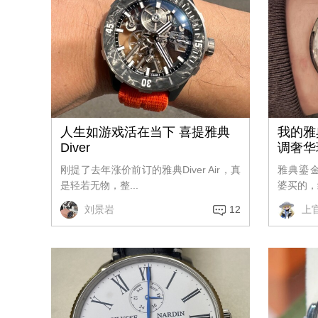
人生如游戏活在当下 喜提雅典
我的雅
Diver
调奢华
刚提了去年涨价前订的雅典Diver Air，真
雅典鎏金8
是轻若无物，整...
婆买的，结
刘景岩
12
上