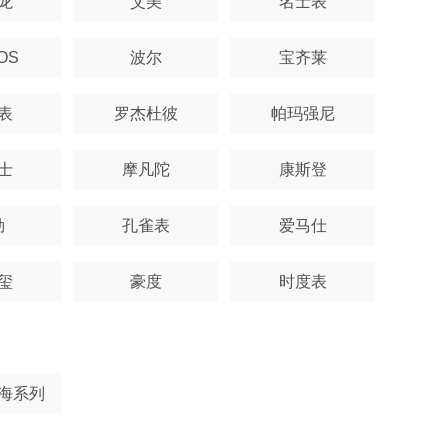
龙
艾美
名士表
OS
波尔
宝齐莱
表
罗杰杜彼
帕玛强尼
士
摩凡陀
康斯登
勒
孔雀表
爱马仕
玺
豪度
时度表
海系列