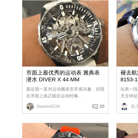
市面上最优秀的运动表 雅典表
褪去航
潜水 DIVER X 44 MM
8153‑1
最近我一直对运动腕表非常感兴趣，但现
玩表一段
在市面上真正能在运动时佩...
天文钟起家
DashinGCN
20
初