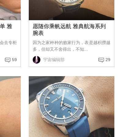
单 雅
愿随你乘帆远航 雅典航海系列
腕表
会去专柜
因为之家种种的败家行为，表是越积攒越
多，但却又不舍得出，不知...
59
宇宙编辑部
29