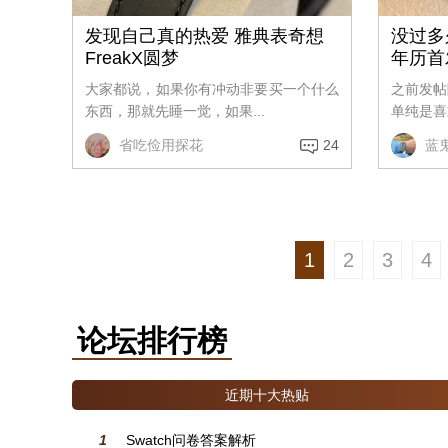
发现自己真的热爱 雅典表奇想
没过多
FreakX圆梦
年历首
大家都说，如果你有冲动非要买一个什么
之前发帖
东西，那就先睡一觉，如果...
单纯是喜
省吃俭用探花
24
蓝
1
2
3
4
论坛排行榜
近期十大热贴
1
Swatch问卷答案解析