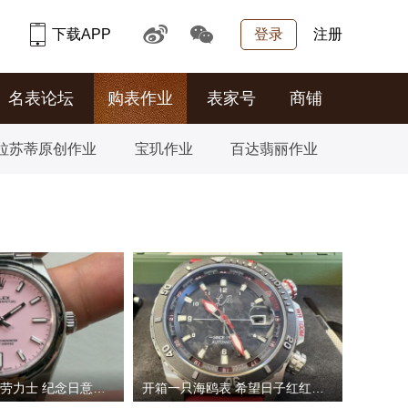
下载APP
登录
注册
名表论坛
购表作业
表家号
商铺
拉苏蒂原创作业
宝玑作业
百达翡丽作业
一年圆梦双人劳力士 纪念日意外收获糖果粉恒动
开箱一只海鸥表 希望日子红红火火