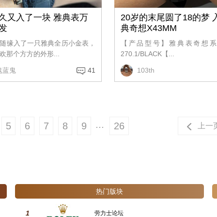
久又入了一块 雅典表万
20岁的末尾圆了18的梦 
发
典奇想X43MM
随缘入了一只雅典全历小金表，
【产品型号】雅典表奇想系列2
欢那个方方的外形...
270.1/BLACK【...
鬼蓝鬼
41
103th
...
5
6
7
8
9
26
上一
热门版块
1
劳力士论坛