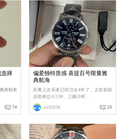
我选择
偏爱独特质感 喜提百号限量雅
典航海
雅典制表
距离上次买表已经过去4年了，之前前前
后也有过小三针、三眼计时...
74
zz30106
15