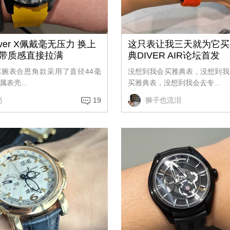
ver X佩戴毫无压力 换上
这只表让我三天就为它买
带质感直接拉满
典DIVER AIR论坛首发
er X腕表合恩角款采用了直径44毫
没想到我会买雅典表，没想到我
表壳...
买雅典表，没想到我会去专...
尚
19
狮子也流泪