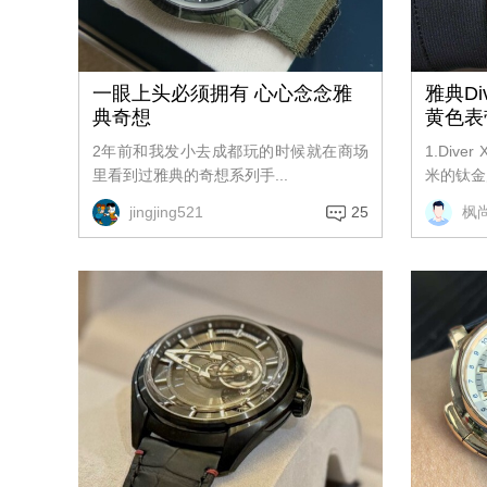
一眼上头必须拥有 心心念念雅
雅典Di
典奇想
黄色表
2年前和我发小去成都玩的时候就在商场
1.Div
里看到过雅典的奇想系列手...
米的钛金属
jingjing521
25
枫