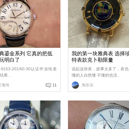
典鎏金系列 它真的把低
我的第一块雅典表 选择
玩明白了
特表款克卜勒限量
153-201/60-30认证作业给老
说起这块表，故事太多了，表也
果...
懂的人自然懂 不懂的也没...
官海玲
11
淘乐乐