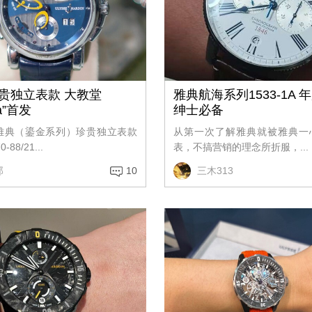
贵独立表款 大教堂
雅典航海系列1533-1A 
ta”首发
绅士必备
雅典（鎏金系列）珍贵独立表款
从第一次了解雅典就被雅典一
88/21...
表，不搞营销的理念所折服，...
那
10
三木313