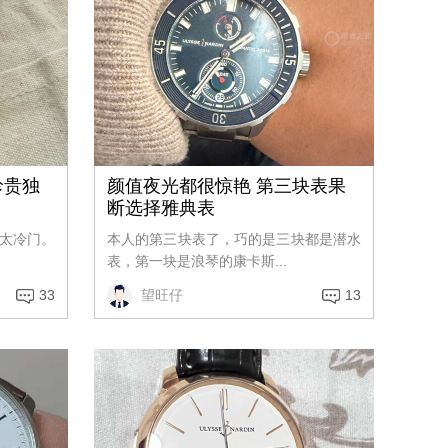
珍贵独
颜值夜光都很惊艳 第三块表果
断选择雅典表
太冷门。
本人的第三块表了，巧的是三块都是潜水
表，第一块是浪琴的康卡斯...
33
望旺仔
13