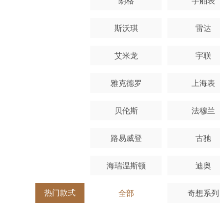
朗格
宇舶表
斯沃琪
雷达
艾米龙
宇联
雅克德罗
上海表
贝伦斯
法穆兰
路易威登
古驰
海瑞温斯顿
迪奥
热门款式
全部
奇想系列