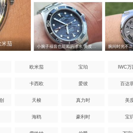
欧米茄
小腕子福音也能戴的潜水 美度领航者逐浪
欧米茄
宝珀
IWC
卡西欧
爱彼
百达
创
天梭
真力时
美
海鸥
豪利时
宝