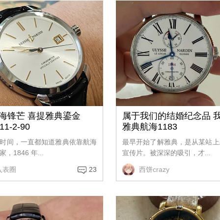
海锋芒 喜提雅典鎏金
属于我们的结婚纪念品 
11-2-90
雅典航海1183
时间，一直都知道雅典依靠航海
最早开始了解雅典，是从某站上
，1846 年...
宣传片。被深深的吸引，才...
入表圈
23
西饼crazy