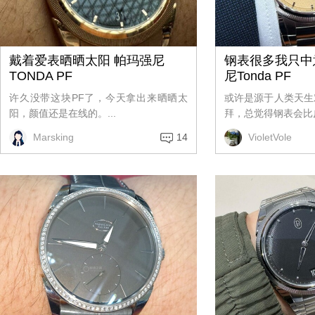
戴着爱表晒晒太阳 帕玛强尼
钢表很多我只中
TONDA PF
尼Tonda PF
许久没带这块PF了，今天拿出来晒晒太
或许是源于人类天生
阳，颜值还是在线的。...
拜，总觉得钢表会比皮
Marsking
14
VioletVole