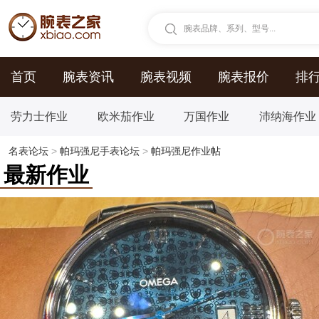
腕表品牌、系列、型号...
首页
腕表资讯
腕表视频
腕表报价
排
劳力士作业
欧米茄作业
万国作业
沛纳海作业
名表论坛
>
帕玛强尼手表论坛
>
帕玛强尼作业帖
最新作业