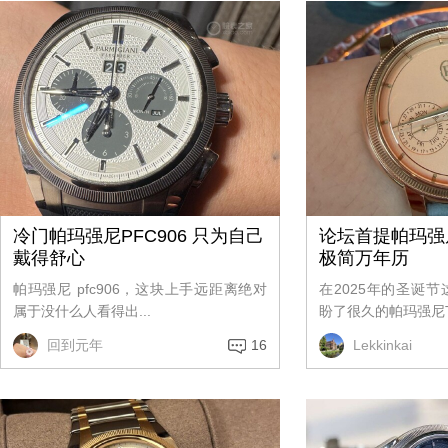
冷门帕玛强尼PFC906 只为自己
论坛首提帕玛强
戴得舒心
极简万年历
帕玛强尼 pfc906，这块上手远距离绝对
在2025年的圣诞
属于没什么人看得出...
盼了很久的帕玛强尼To
回到元年
16
Lekkinkai