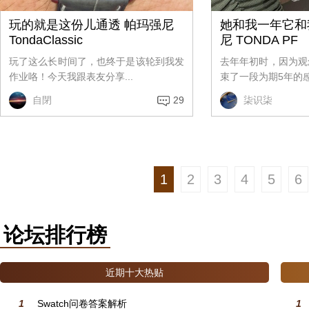
玩的就是这份儿通透 帕玛强尼
她和我一年它和
TondaClassic
尼 TONDA PF
玩了这么长时间了，也终于是该轮到我发
去年年初时，因为观
作业咯！今天我跟表友分享...
束了一段为期5年的感情
自閉
29
柒识柒
1
2
3
4
5
6
论坛排行榜
近期十大热贴
1
Swatch问卷答案解析
1