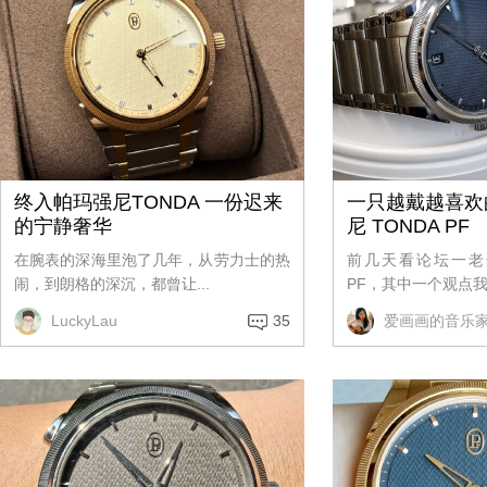
终入帕玛强尼TONDA 一份迟来
一只越戴越喜欢
的宁静奢华
尼 TONDA PF
在腕表的深海里泡了几年，从劳力士的热
前几天看论坛一老
闹，到朗格的深沉，都曾让...
PF，其中一个观点我特
LuckyLau
35
爱画画的音乐