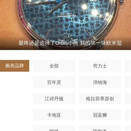
最终还是选择了Orbis小熊 我的第一块欧米茄
腕表品牌
全部
劳力士
百年灵
沛纳海
江诗丹顿
格拉苏蒂原创
卡地亚
冠蓝狮