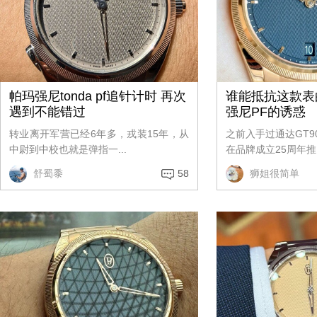
帕玛强尼tonda pf追针计时 再次
谁能抵抗这款表
遇到不能错过
强尼PF的诱惑
转业离开军营已经6年多，戎装15年，从
之前入手过通达GT9
中尉到中校也就是弹指一...
在品牌成立25周年推.
舒蜀黍
58
狮姐很简单