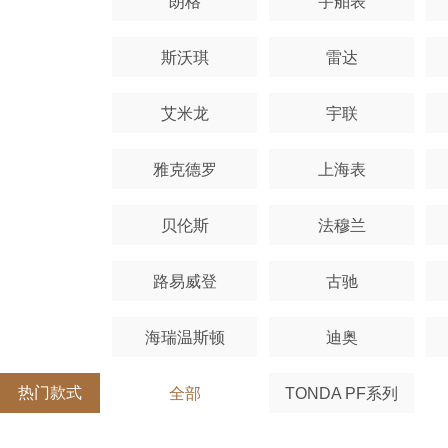
朗格
宇舶表
斯沃琪
雷达
艾米龙
宇联
雅克德罗
上海表
贝伦斯
法穆兰
路易威登
古驰
海瑞温斯顿
迪奥
热门款式
全部
TONDA PF系列