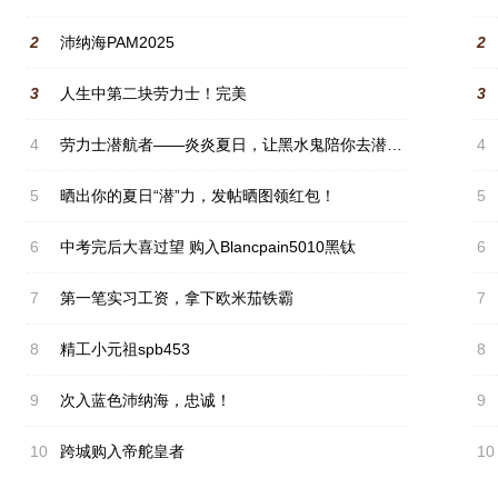
2
沛纳海PAM2025
2
3
人生中第二块劳力士！完美
3
4
劳力士潜航者——炎炎夏日，让黑水鬼陪你去潜水吧兄弟们！#晒出你的夏日“潜”力#
4
5
晒出你的夏日“潜”力，发帖晒图领红包！
5
6
中考完后大喜过望 购入Blancpain5010黑钛
6
7
第一笔实习工资，拿下欧米茄铁霸
7
8
精工小元祖spb453
8
9
次入蓝色沛纳海，忠诚！
9
10
跨城购入帝舵皇者
10