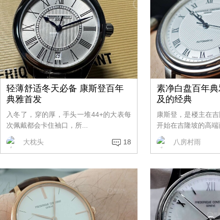
轻薄舒适冬天必备 康斯登百年
素净白盘百年典
典雅首发
及的经典
入冬了，穿的厚，手头一堆44+的大表每
康斯登，是楼主在吉
次佩戴都会卡住袖口，所...
开始在吉隆坡的高端商
大枕头
18
八房村雨