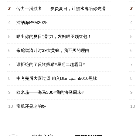
3
劳力士潜航者——炎炎夏日，让黑水鬼陪你去潜水吧兄弟们！#晒出你的夏日“潜”力#
3
4
沛纳海PAM2025
4
5
晒出你的夏日“潜”力，发帖晒图领红包！
5
6
帝舵碧湾计时39大黄蜂，我不买的理由
6
7
谁拒绝的了反转熊猫#星期二超霸日#
7
8
中考完后大喜过望 购入Blancpain5010黑钛
8
9
欧米茄——海马300#我的海马周末#
9
10
宝玑还是老的好
10