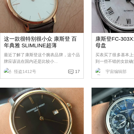
这一款很特别很小众 康斯登 百
康斯登FC-303X
年典雅 SLIMLINE超薄
母盘
最近了解了康斯登这个腕表品牌，这个品
买表买了很多基本上
牌应该说在国内还是比较小...
到一些不错的女款确实
怪盗1412号
17
宇宙编辑部