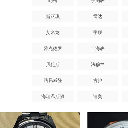
朗格
宇舶表
斯沃琪
雷达
艾米龙
宇联
雅克德罗
上海表
贝伦斯
法穆兰
路易威登
古驰
海瑞温斯顿
迪奥