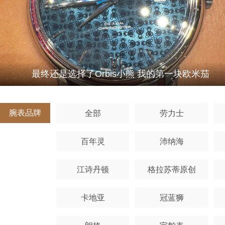
最终还是选择了Orbis小熊 我的第一块欧米茄
腕表品牌
全部
劳力士
百年灵
沛纳海
江诗丹顿
格拉苏蒂原创
卡地亚
冠蓝狮