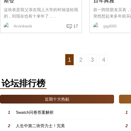
斯登
百年典雅
这块表是我父亲在我上大学的时候送给我
前一阵陪朋友买表，
的，到现在也有十来年了，...
突然想起来多年前买的
Arvinkwok
17
gigi666
1
2
3
4
论坛排行榜
近期十大热贴
1
Swatch问卷答案解析
1
2
人生中第二块劳力士！完美
2