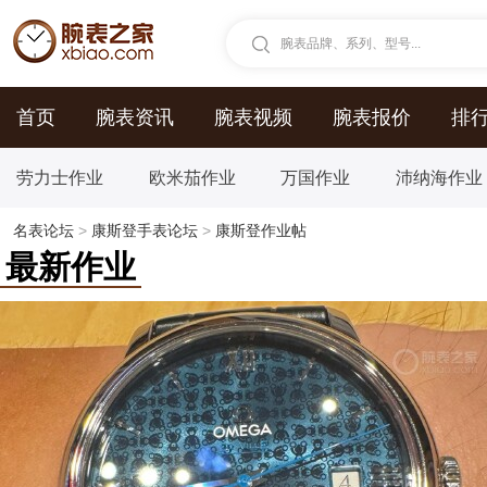
腕表品牌、系列、型号...
首页
腕表资讯
腕表视频
腕表报价
排
劳力士作业
欧米茄作业
万国作业
沛纳海作业
名表论坛
>
康斯登手表论坛
>
康斯登作业帖
最新作业