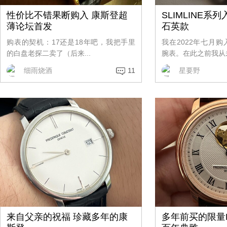
性价比不错果断购入 康斯登超
SLIMLINE系
薄论坛首发
石英款
购表的契机：17还是18年吧，我把手里
我在2022年七月
的白盘老探二卖了（后来...
腕表。在此之前我从未
细雨烧酒
11
星要野
来自父亲的祝福 珍藏多年的康
多年前买的限量F