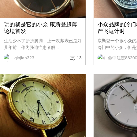
玩的就是它的小众 康斯登超薄
小众品牌的冷门
论坛首发
产飞返计时
生活少不了折折腾腾，上一次戴表已是好
康斯登一个很小众的
几年前，作为强迫症患者解...
冷门中的小众，但是凭
qinjian323
13
命中注定88200