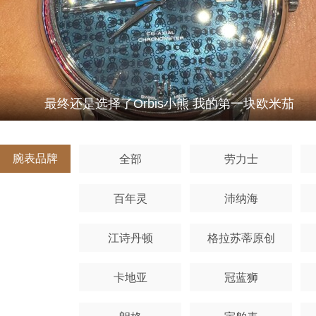
最终还是选择了Orbis小熊 我的第一块欧米茄
腕表品牌
全部
劳力士
百年灵
沛纳海
江诗丹顿
格拉苏蒂原创
卡地亚
冠蓝狮