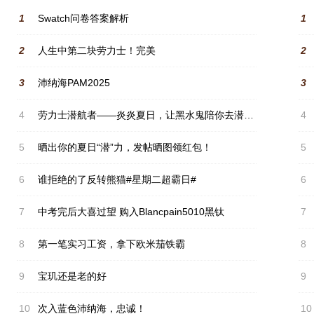
1
Swatch问卷答案解析
1
2
人生中第二块劳力士！完美
2
3
沛纳海PAM2025
3
4
劳力士潜航者——炎炎夏日，让黑水鬼陪你去潜水吧兄弟们！#晒出你的夏日“潜”力#
4
5
晒出你的夏日“潜”力，发帖晒图领红包！
5
6
谁拒绝的了反转熊猫#星期二超霸日#
6
7
中考完后大喜过望 购入Blancpain5010黑钛
7
8
第一笔实习工资，拿下欧米茄铁霸
8
9
宝玑还是老的好
9
10
次入蓝色沛纳海，忠诚！
10