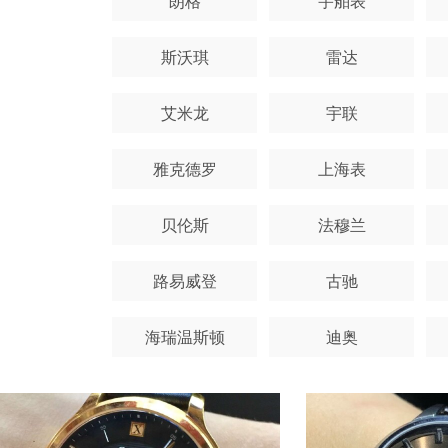
朗格
宇舶表
斯沃琪
雷达
艾米龙
宇联
雅克德罗
上海表
贝伦斯
法穆兰
路易威登
古驰
海瑞温斯顿
迪奥