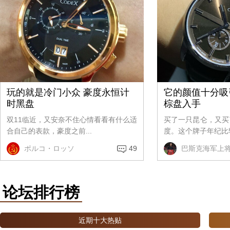
玩的就是冷门小众 豪度永恒计
它的颜值十分吸
时黑盘
棕盘入手
双11临近，又安奈不住心情看看有什么适
买了一只昆仑，又买
合自己的表款，豪度之前...
度。这个牌子年纪比较
ポルコ・ロッソ
49
巴斯克海军上
论坛排行榜
近期十大热贴