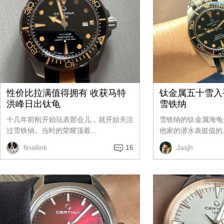
性价比拉满值得拥有 收获马特
钛金属五十雪入
洪峰日出钛龟
雪铁纳
十几年前刚开始玩表那会儿，就开始关注
雪铁纳的钛金属海龟
过雪铁纳。当时的荣耀顶着...
他家的潜水表挺值的。
finallink
16
Jasjh