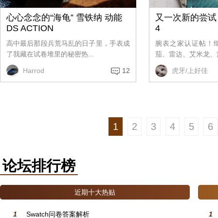
心心念念的“海龟” 雪铁纳 动能
又一次新的尝试 
DS ACTION
4
高中最后那段兵荒马乱的日子里，手表成
腕表之家认证帖！
了我藏在试卷堆里的秘密热...
茄、雷达、艾米龙、浪
Harrod
12
虎牙/上好佳
1
2
3
4
5
6
论坛排行榜
近期十大热贴
1
Swatch问卷答案解析
1