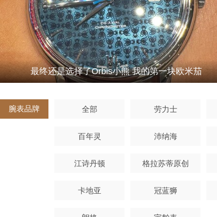
最终还是选择了Orbis小熊 我的第一块欧米茄
腕表品牌
全部
劳力士
百年灵
沛纳海
江诗丹顿
格拉苏蒂原创
卡地亚
冠蓝狮