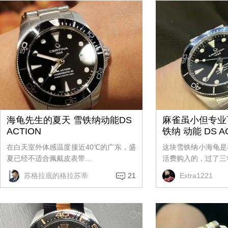
海龟先生的夏天 雪铁纳动能DS
麻雀虽小但专业
ACTION
铁纳 动能 DS A
在白天室外体感温度接近40℃的广东，盛
这块雪铁纳小海龟是
夏已经不适合佩戴皮表带...
活费购入的，过了三年
苏格拉底的格拉苏蒂
21
Extra1221