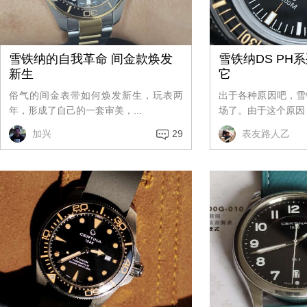
雪铁纳的自我革命 间金款焕发
雪铁纳DS PH
新生
它
俗气的间金表带如何焕发新生，玩表两
出于各种原因吧，雪
年，形成了自己的一套审美，...
场了。由于这个原因，
加兴
29
表友路人乙