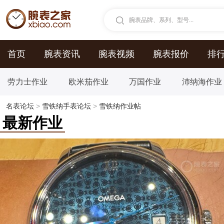
腕表品牌、系列、型号...
首页
腕表资讯
腕表视频
腕表报价
排
劳力士作业
欧米茄作业
万国作业
沛纳海作业
名表论坛
>
雪铁纳手表论坛
>
雪铁纳作业帖
最新作业