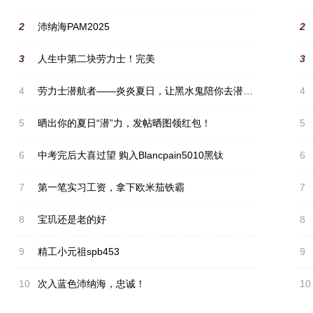
2
沛纳海PAM2025
2
3
人生中第二块劳力士！完美
3
4
劳力士潜航者——炎炎夏日，让黑水鬼陪你去潜水吧兄弟们！#晒出你的夏日“潜”力#
4
5
晒出你的夏日“潜”力，发帖晒图领红包！
5
6
中考完后大喜过望 购入Blancpain5010黑钛
6
7
第一笔实习工资，拿下欧米茄铁霸
7
8
宝玑还是老的好
8
9
精工小元祖spb453
9
10
次入蓝色沛纳海，忠诚！
10