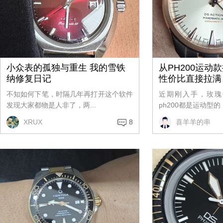
小众表的孤独与重生 我的雪铁
从PH200运动
纳修复日记
性价比直接拉满
不知如何下笔，时隔几年再打开这个软件
近期刚入手，玫瑰
发现大家都物是人非了，两...
ph200都是运动型的，
XRUX
8
喜羊羊的串