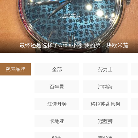
最终还是选择了Orbis小熊 我的第一块欧米茄
腕表品牌
全部
劳力士
百年灵
沛纳海
江诗丹顿
格拉苏蒂原创
卡地亚
冠蓝狮