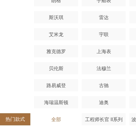
朗格
宇舶表
斯沃琪
雷达
艾米龙
宇联
雅克德罗
上海表
贝伦斯
法穆兰
路易威登
古驰
海瑞温斯顿
迪奥
热门款式
全部
工程师长官 II系列
波