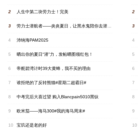
2
人生中第二块劳力士！完美
2
3
劳力士潜航者——炎炎夏日，让黑水鬼陪你去潜水吧兄弟们！#晒出你的夏日“潜”力#
3
4
沛纳海PAM2025
4
5
晒出你的夏日“潜”力，发帖晒图领红包！
5
6
帝舵碧湾计时39大黄蜂，我不买的理由
6
7
谁拒绝的了反转熊猫#星期二超霸日#
7
8
中考完后大喜过望 购入Blancpain5010黑钛
8
9
欧米茄——海马300#我的海马周末#
9
10
宝玑还是老的好
10