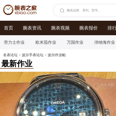
腕表品牌、系列、型号...
首页
腕表资讯
腕表视频
腕表报价
排
劳力士作业
欧米茄作业
万国作业
沛纳海作业
名表论坛
>
波尔手表论坛
>
波尔作业帖
最新作业