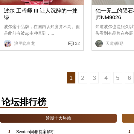
波尔 工程师 III 让人沉醉的一抹
独一无二的陨石
绿
师NM9026
波尔这个品牌，在国内认知度并不高。但
知道波尔也是很久以
是此前有被up主种草到，...
头看到有品牌在办展，
浪里晓白龙
32
天道/酬勤
1
2
3
4
5
6
论坛排行榜
近期十大热贴
1
Swatch问卷答案解析
1