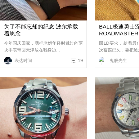
为了不能忘却的纪念 波尔承载
BALL极速勇士
着思念
ROADMASTER
今年国庆回家，我把老妈年轻时戴过的两
因LD要求，趁着最
块手表带回天津放在我身边...
次蓄谋已久，要把波尔
表达时间
19
鬼股先生