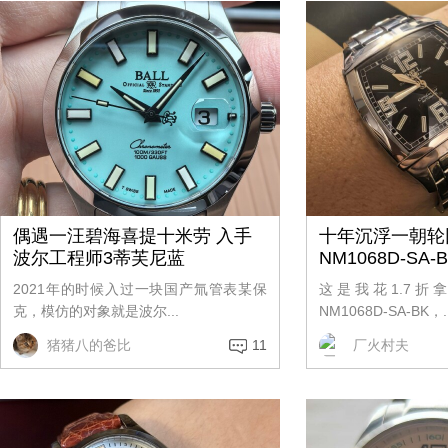
偶遇一汪碧海喜提十米劳 入手
十年沉浮一朝轮
波尔工程师3蒂芙尼蓝
NM1068D-SA-
2021年的时候入过一块国产氚管表某保
这是我花1.7折
克，模仿的对象就是波尔...
NM1068D-SA-BK，..
猪猪八的爸比
11
厂火村夫