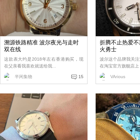
溯源铁路精准 波尔夜光与走时
折腾不止热爱不
双在线
火勇士
这款表大约是2018年左右香港购买，现
波尔这个品牌我关注
在父亲看我喜欢就送给我...
在淘宝官方旗舰店上，
半闲集物
15
VArious