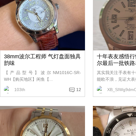
38mm波尔工程师 气灯盘面独具
十年表友感悟行
韵味
尔最后一批铁路
【产品型号】波尔NM1016C-SR-
其实我关注手表有十
WH【购买地区】闲鱼【...
能欧不浪，见证大表径
103th
12
XB_SIWg9dm